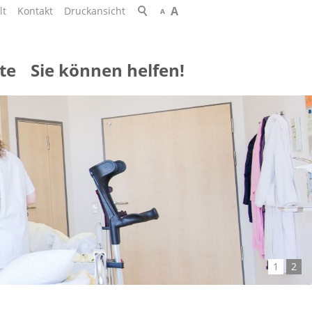
A
lt
Kontakt
Druckansicht
A
te
Sie können helfen!
1
2